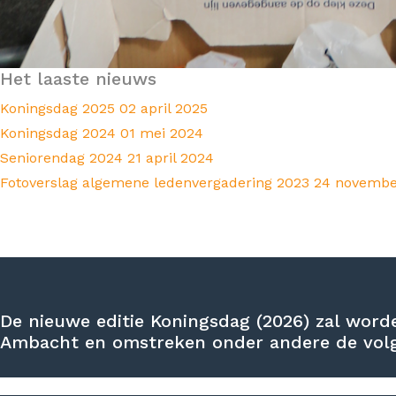
Het laaste nieuws
Koningsdag 2025
02 april 2025
Koningsdag 2024
01 mei 2024
Seniorendag 2024
21 april 2024
Fotoverslag algemene ledenvergadering 2023
24 novembe
De nieuwe editie Koningsdag (2026) zal word
Ambacht en omstreken onder andere de volge