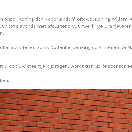
an onze "Koning der Nederlanden" oftewel Koning Willem-Al
0 uur tot s'avonds met afsluitend vuurwerk. De Oranjever
en.
lle, activiteiten zoals Dodenherdenking op 4 mei en de Na
t u ook uw steentje bijdragen, wordt dan lid óf sponsor een
iken.